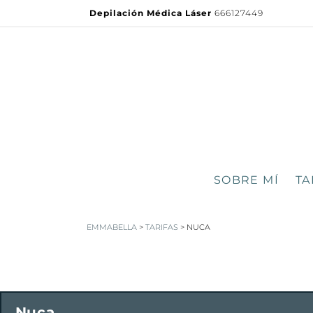
Depilación Médica Láser
666127449
SOBRE MÍ
TA
EMMABELLA
>
TARIFAS
>
NUCA
Nuca