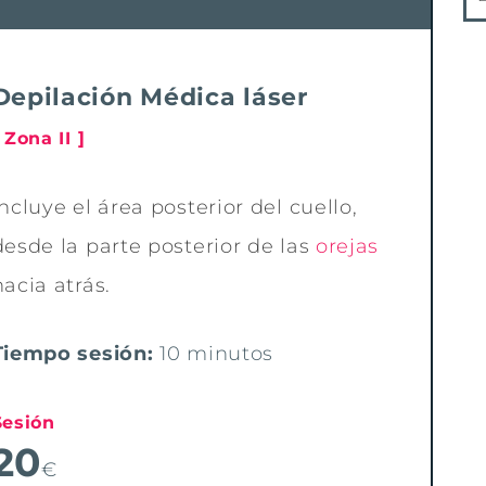
Depilación Médica láser
 Zona II ]
Incluye el área posterior del cuello,
desde la parte posterior de las
orejas
hacia atrás.
Tiempo sesión:
10 minutos
Sesión
20
€